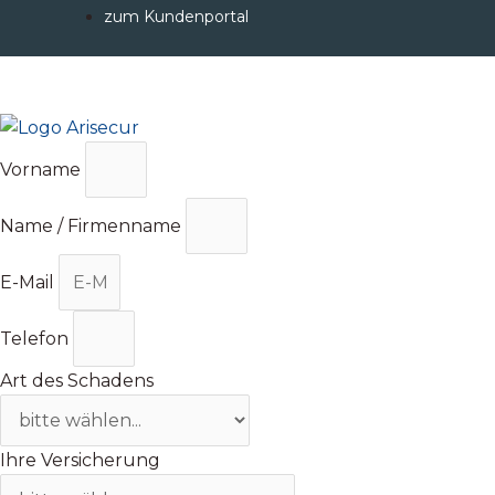
Zum
zum Kundenportal
Inhalt
springen
Vorname
Name / Firmenname
E-Mail
Telefon
Art des Schadens
Ihre Versicherung