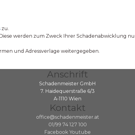
s
zu.
t. Diese werden zum Zweck Ihrer Schadenabwicklung n
firmen und Adressverlage weitergegeben.
Anschrift
Schadenmeister GmbH
7. Haidequerstraße 6/3
A-1110 Wien
Kontakt
office@schadenmeister.at
01/99 74 127 100
Facebook
Youtube