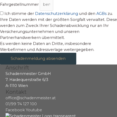
Fahrgestellnummer
Ich stimme der
Datenschutzerklärung
und den
AGBs
zu.
Ihre Daten werden mit der größten Sorgfalt verwaltet. Diese
werden zum Zweck Ihrer Schadenabwicklung nur an Ihr
Versicherungsunternehmen und unseren
Partnerhandwerkern übermittelt.
Es werden keine Daten an Dritte, insbesondere
Werbefirmen und Adressverlage weitergegeben.
Schadenmeldung absenden
Anschrift
Schadenmeister GmbH
7. Haidequerstraße 6/3
A-1110 Wien
Kontakt
office@schadenmeister.at
01/99 74 127 100
Facebook
Youtube