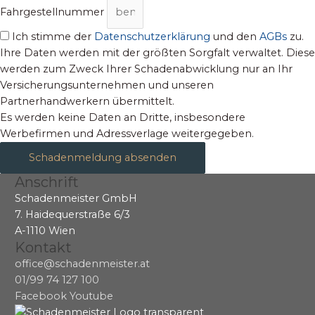
Fahrgestellnummer
Ich stimme der
Datenschutzerklärung
und den
AGBs
zu.
Ihre Daten werden mit der größten Sorgfalt verwaltet. Diese
werden zum Zweck Ihrer Schadenabwicklung nur an Ihr
Versicherungsunternehmen und unseren
Partnerhandwerkern übermittelt.
Es werden keine Daten an Dritte, insbesondere
Werbefirmen und Adressverlage weitergegeben.
Schadenmeldung absenden
Anschrift
Schadenmeister GmbH
7. Haidequerstraße 6/3
A-1110 Wien
Kontakt
office@schadenmeister.at
01/99 74 127 100
Facebook
Youtube