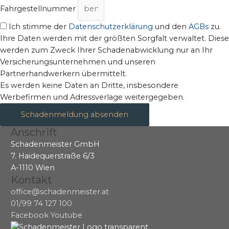
Fahrgestellnummer
Ich stimme der
Datenschutzerklärung
und den
AGBs
zu.
Ihre Daten werden mit der größten Sorgfalt verwaltet. Diese
werden zum Zweck Ihrer Schadenabwicklung nur an Ihr
Versicherungsunternehmen und unseren
Partnerhandwerkern übermittelt.
Es werden keine Daten an Dritte, insbesondere
Werbefirmen und Adressverlage weitergegeben.
Schadenmeldung absenden
Anschrift
Schadenmeister GmbH
7. Haidequerstraße 6/3
A-1110 Wien
Kontakt
office@schadenmeister.at
01/99 74 127 100
Facebook
Youtube