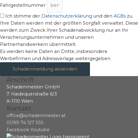
Fahrgestellnummer
Ich stimme der
Datenschutzerklärung
und den
AGBs
zu.
Ihre Daten werden mit der größten Sorgfalt verwaltet. Diese
werden zum Zweck Ihrer Schadenabwicklung nur an Ihr
Versicherungsunternehmen und unseren
Partnerhandwerkern übermittelt.
Es werden keine Daten an Dritte, insbesondere
Werbefirmen und Adressverlage weitergegeben.
Schadenmeldung absenden
Anschrift
Schadenmeister GmbH
7. Haidequerstraße 6/3
A-1110 Wien
Kontakt
office@schadenmeister.at
01/99 74 127 100
Facebook
Youtube