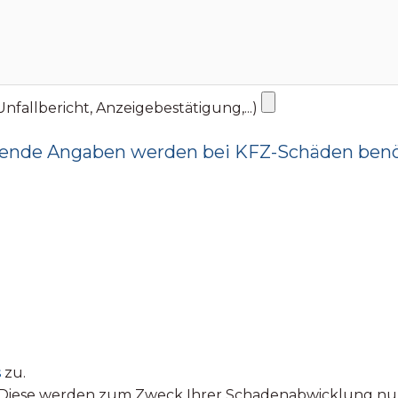
fallbericht, Anzeigebestätigung,...)
ende Angaben werden bei KFZ-Schäden benö
s
zu.
t. Diese werden zum Zweck Ihrer Schadenabwicklung n