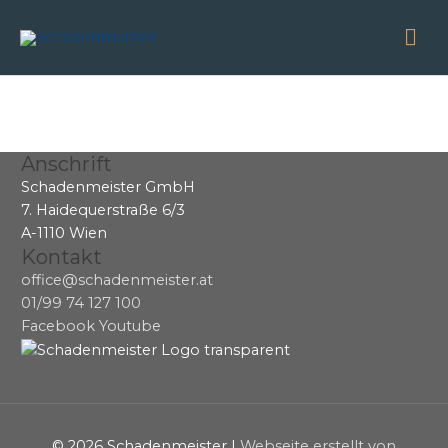
Zum
Ha
Inhalt
springen
Anschrift
Schadenmeister GmbH
7. Haidequerstraße 6/3
A-1110 Wien
Kontakt
office@schadenmeister.at
01/99 74 127 100
Facebook
Youtube
© 2026
Schadenmeister
|
Webseite erstellt von