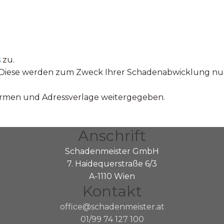
s
zu.
t. Diese werden zum Zweck Ihrer Schadenabwicklung n
firmen und Adressverlage weitergegeben.
Anschrift
Schadenmeister GmbH
7. Haidequerstraße 6/3
A-1110 Wien
Kontakt
office@schadenmeister.at
01/99 74 127 100