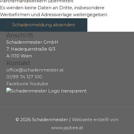
Partnerhandwerkern übermittelt.
Es werden keine Daten an Dritte, insbesondere
Werbefirmen und Adressverlage weitergegeben.
Schadenmeldung absenden
Anschrift
Schadenmeister GmbH
7. Haidequerstraße 6/3
A-1110 Wien
Kontakt
office@schadenmeister.at
01/99 74 127 100
Facebook
Youtube
© 2026
Schadenmeister
|
Webseite erstellt von
www.jaybee.at