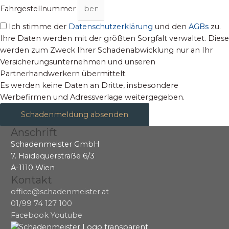
Fahrgestellnummer
Ich stimme der
Datenschutzerklärung
und den
AGBs
zu.
Ihre Daten werden mit der größten Sorgfalt verwaltet. Diese
werden zum Zweck Ihrer Schadenabwicklung nur an Ihr
Versicherungsunternehmen und unseren
Partnerhandwerkern übermittelt.
Es werden keine Daten an Dritte, insbesondere
Werbefirmen und Adressverlage weitergegeben.
Schadenmeldung absenden
Anschrift
Schadenmeister GmbH
7. Haidequerstraße 6/3
A-1110 Wien
Kontakt
office@schadenmeister.at
01/99 74 127 100
Facebook
Youtube