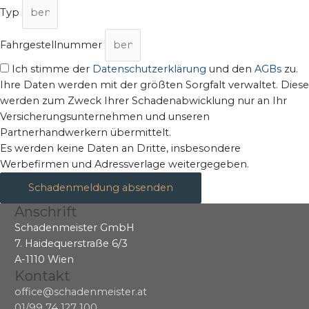
Typ
Fahrgestellnummer
Ich stimme der
Datenschutzerklärung
und den
AGBs
zu.
Ihre Daten werden mit der größten Sorgfalt verwaltet. Diese
werden zum Zweck Ihrer Schadenabwicklung nur an Ihr
Versicherungsunternehmen und unseren
Partnerhandwerkern übermittelt.
Es werden keine Daten an Dritte, insbesondere
Werbefirmen und Adressverlage weitergegeben.
Schadenmeldung absenden
Anschrift
Schadenmeister GmbH
7. Haidequerstraße 6/3
A-1110 Wien
Kontakt
office@schadenmeister.at
01/99 74 127 100