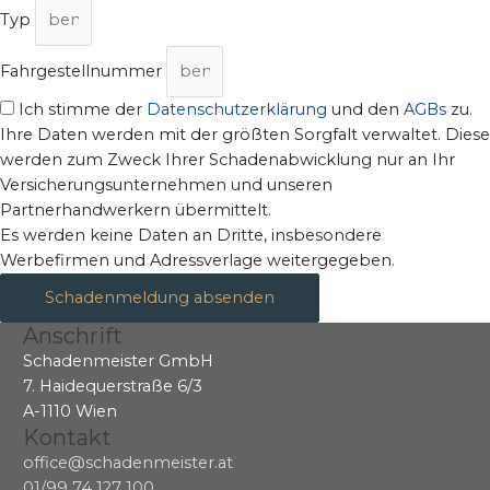
Typ
Fahrgestellnummer
Ich stimme der
Datenschutzerklärung
und den
AGBs
zu.
Ihre Daten werden mit der größten Sorgfalt verwaltet. Diese
werden zum Zweck Ihrer Schadenabwicklung nur an Ihr
Versicherungsunternehmen und unseren
Partnerhandwerkern übermittelt.
Es werden keine Daten an Dritte, insbesondere
Werbefirmen und Adressverlage weitergegeben.
Schadenmeldung absenden
Anschrift
Schadenmeister GmbH
7. Haidequerstraße 6/3
A-1110 Wien
Kontakt
office@schadenmeister.at
01/99 74 127 100