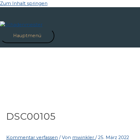
Zum Inhalt springen
Hauptmenü
DSC00105
Kommentar verfassen
/ Von
mwinkler
/
25. März 2022