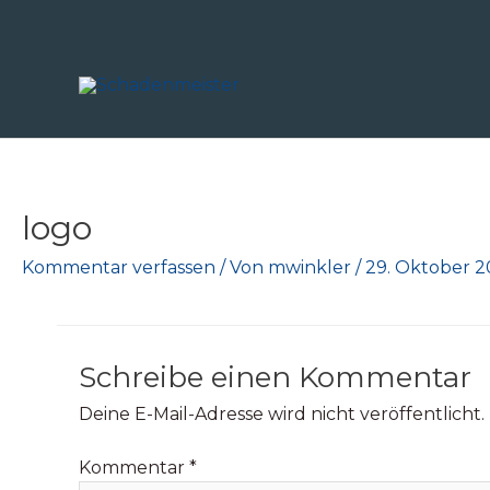
Zum
Inhalt
springen
logo
Kommentar verfassen
/ Von
mwinkler
/
29. Oktober 2
Schreibe einen Kommentar
Deine E-Mail-Adresse wird nicht veröffentlicht.
Kommentar
*