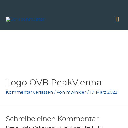
Zum
Inhalt
springen
Ha
Logo OVB PeakVienna
Kommentar verfassen
/ Von
mwinkler
/
17. März 2022
Schreibe einen Kommentar
Deine E-Mail-Adresse wird nicht veröffentlicht.